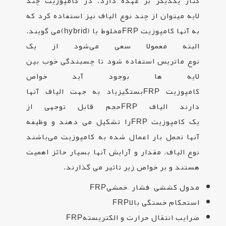
کنار یکدیگر بر عهده دارد. در کامپوزیت چند
لایه میتوان از چند نوع الیاف نیز استفاده کرد که
به آنها کامپوزیت
FRP
مخلوط یا
(hybrid)
می گویند.
البته معمولا سعی می‌شود از یک
نوع ماتریس استفاده شود تا چسبندگی خوب بین
لایه ها بوجود آید خواص
کامپوزیت
FRP
بستگیزیاد به جهت الیاف آنها
دارند الیاف
FRP
حجم قابل توجهی از
یک کامپوزیت
FRP
را تشکیل می دهند و وظیفه
آنها تحمل بار اعمال شده به کامپوزیت می‌باشند
نوع الیاف، مقدار و آرایش آنها بسیار حائز اهمیت
هستند و بر خواص زیر تاثیر می گذارند
.
مدول کششی –فشار –خمشی
FRP
استحکام خستگی بالا
FRP
ضرایب انتقال حرارت و الکتریسته
FRP