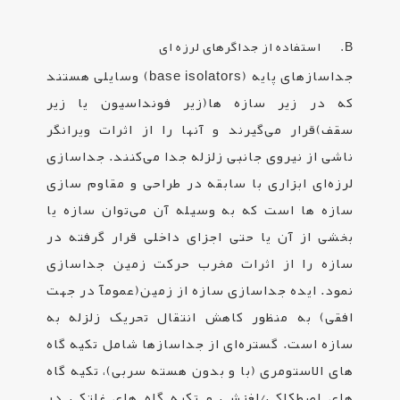
B. استفاده از جداگرهای لرزه ای
جداسازهای پایه
(base isolators)
وسایلی هستند
که در زیر سازه ها(زیر فونداسیون یا زیر
سقف)قرار می‌گیرند و آنها را از اثرات ویرانگر
ناشی از نیروی جانبی زلزله جدا می‌کنند. جداسازی
لرزه‌ای ابزاری با سابقه در طراحی و مقاوم سازی
سازه ها است که به وسیله آن می‌توان سازه یا
بخشی از آن یا حتی اجزای داخلی قرار گرفته در
سازه را از اثرات مخرب حرکت زمین جداسازی
نمود. ایده جداسازی سازه از زمین(عمومآ در جهت
افقی) به منظور کاهش انتقال تحریک زلزله به
سازه است. گستره‌ای از جداسازها شامل تکیه گاه‌
های الاستومری (با و بدون هسته سربی)، تکیه گاه‌
های اصطکاکی/لغزشی و تکیه گاه‌ های غلتکی در