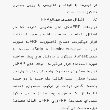
از فیبرها یا الیاف و ماتریس یا رزین پلیمری
تشکیل شده است
.
C. اشکال مختلف مصالح
FRP
تولیدات
FRP
شکل های متنوعی دارند که در
اشکال مختلف در صنعت ساختمان مورد استفاده
قرار می‌گیرند. مصالح کامپوزیت
FRP
به صورت
نوار یا لمینیت
(Strip & Laminate)
، صفحه یا
شیت
(Sheet)
، میلگرد یا پروفیل های پیش ساخته
مورد استفاده قرار می‌گیرند. الیاف های
FRP
در
نوارها همگی در یک جهت واحد قرار دارند ولی در
شیتها ممکن است الیافها یک جهته یا دو جهته
باشند. گاهی اوقات از ترکیب جنسهای مختلف
(تارها از یک جنس و پود ها از جنسی دیگر)
شیتهای هیبرید
FRP (
ورق
FRP
با الیاف مختلف)
نیز به دست می آیند
.