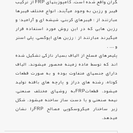
گران واقع شده است. کامپوزیت­های
FRP
از ترکیب
فیبر و رزین به وجود می­آیند. انواع مختلف فیبرها
عبارتند از : فیبرهای کربنی، شیشه­ ای و آرامید؛ و
رزین­ هایی که در این روش مورد استفاده قرار
می­گیرند عبارتند از : رزین­ های اپوکسی، پلی ­استر
و ... .
پلیمرهای مسلح از الیاف بسیار نازکی تشکیل شده
اند که توسط ماده زمینه محصور میشوند. الیاف
دارای جنسهای متفاوت بوده و به صورت قطعات
کوتاه، رشته های دراز و پارچه های بافته تولید
میشود. قطعات
FRP
به روشهای مختلف صنعتی،
نیمه صنعتی و یا دست‌ ساز ساخته میشود. شکل
زیر ساختار میکروسکوپی مصالح
FRP
را نشان
میدهد.