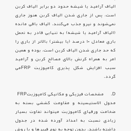
الیاف آرامید یا شیشه حدود دو برابر الیاف کربن
است، پس از جاری شدن الیاف کربن هنوز جاری
نمی‌شوند و نیرو جذب می‌کنند. الیاف باقی مانده
(الیاف آرامید یا شیشه) به تنهایی قادر به تحمل
باری معادل ۱۰ درصد (یا بیشتر) بالاتر از باری را
که حد جاری شدن الیاف کربن است، بوده و همین
امر به همراه کرنش بالای مصالح کربن و آرامید
سبب افزایش شکل پذیری کامپوزیت
FRP
می
گردد
.
D. مشخصات فیزیکی و مکانیکی کامپوزیت
FRP
مدول الاستیسیته و مقاومت کششی بسته به
ضخامت ورق­های کامپوزیت می­تواند تفاوت بسیار
زیادی نسبت به اعداد آورده شده در جدول
داشته باشند. بدون توجه به نوع فیبرها و یا روش