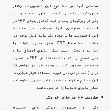
ساختن آنها هر سه نوع این کامپوزیت­ها رفتار
تنش-کرنش یکسانی از خود نشان می­دهند و این
یکی از ویژگی­های بسیار مهم کامپوزیت­های
FRP
در
استفاده سازه­ای آنها می­باشد. در مقایسه
این کامپوزیت ها با فولاد یک نکته قابل توجه می
باشد: اینکهمصالح
FRP
شکل پذیری فولاد را
ندارند و ممکن است شکل پذیری اعضای سازه
بتن مسلح را که با استفاده از
FRP
ها مقاوم
شده­اند، محدود کند. با وجود این در مواقعی‌که
برای ژاکت کردن بتن مورد استفاده قرار می­گیرند،
این مصالح می­توانند به طور قابل توجهی مقاومت و
شکل پذیری ستون­ها را افزایش دهند
.
مقاومت
FRP
در مقابل خوردگی
یکی از مهمترین ویژگی های سیستم